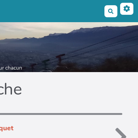
Recherche
our chacun
iche
cquet