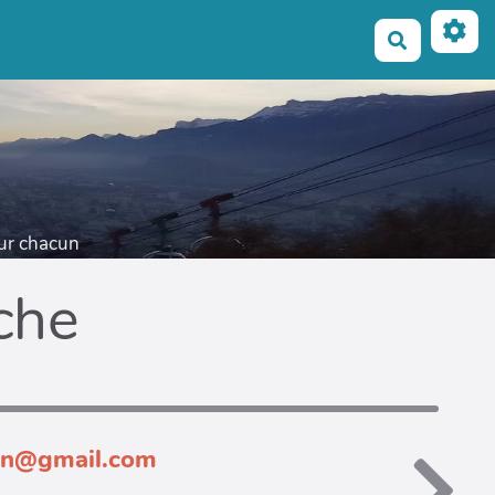
Recherche
our chacun
iche
nin@gmail.com