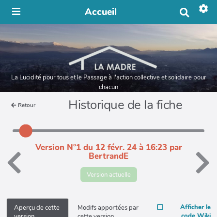
Accueil
R
e
c
h
e
r
c
h
La Lucidité pour tous et le Passage à l'action collective et solidaire pour
e
chacun
r
Historique de la fiche
Retour
Version N°1 du 12 févr. 24 à 16:23 par
BertrandE
Version actuelle
Afficher le
Aperçu de cette
Modifs apportées par
code Wiki
version
cette version