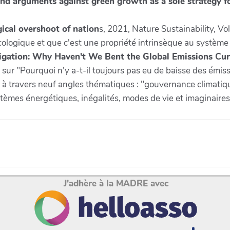
and arguments against green growth as a sole strategy fo
gical overshoot of nation
s, 2021, Nature Sustainability, Vol
ogique et que c'est une propriété intrinsèque au systèm
itigation: Why Haven't We Bent the Global Emissions Cu
e sur "Pourquoi n'y a-t-il toujours pas eu de baisse des émis
ée à travers neuf angles thématiques : "gouvernance climatiqu
èmes énergétiques, inégalités, modes de vie et imaginaires
J'adhère à la MADRE avec
Association La MADRE 2026 - Site réalisé avec
Yeswiki