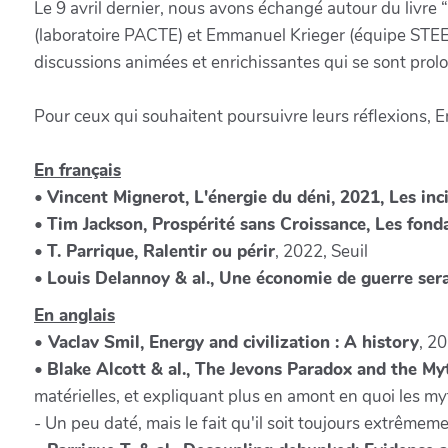
Le 9 avril dernier, nous avons échangé autour du livre
(laboratoire PACTE) et Emmanuel Krieger (équipe STEEP-
discussions animées et enrichissantes qui se sont prol
Pour ceux qui souhaitent poursuivre leurs réflexions,
En français
•
Vincent Mignerot, L'énergie du déni, 2021, Les inc
•
Tim Jackson, Prospérité sans Croissance, Les fon
•
T. Parrique, Ralentir ou périr
, 2022, Seuil
•
Louis Delannoy & al., Une économie de guerre sera-
En anglais
•
Vaclav Smil, Energy and civilization : A history
, 2
•
Blake Alcott & al., The Jevons Paradox and the M
matérielles, et expliquant plus en amont en quoi les my
- Un peu daté, mais le fait qu'il soit toujours extrêm