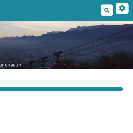
Recherche
our chacun