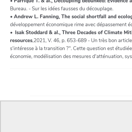
•
Parrique T. & al., Decoupling debunked: Evidence 
Bureau. - Sur les idées fausses du découplage.
•
Andrew L. Fanning, The social shortfall and ecolo
développement économique rime avec dépassement écol
•
Isak Stoddard & al., Three Decades of Climate M
resources
,2021, V. 46, p. 653-689 - Un très bon articl
s'intéresse à la transition ?". Cette question est étudi
économie, modélisation des mesures d'atténuation, syst