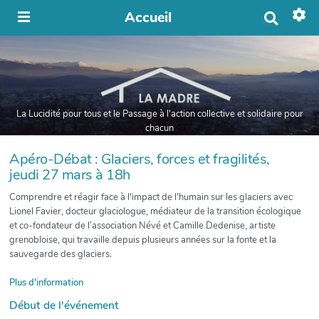
Accueil
R
e
c
h
e
r
c
h
La Lucidité pour tous et le Passage à l'action collective et solidaire pour
e
chacun
r
Apéro-Débat : Glaciers, forces et fragilités,
jeudi 27 mars à 18h
Comprendre et réagir face à l'impact de l'humain sur les glaciers avec
Lionel Favier, docteur glaciologue, médiateur de la transition écologique
et co-fondateur de l’association Névé et Camille Dedenise, artiste
grenobloise, qui travaille depuis plusieurs années sur la fonte et la
sauvegarde des glaciers.
Plus d'information
Début de l'événement