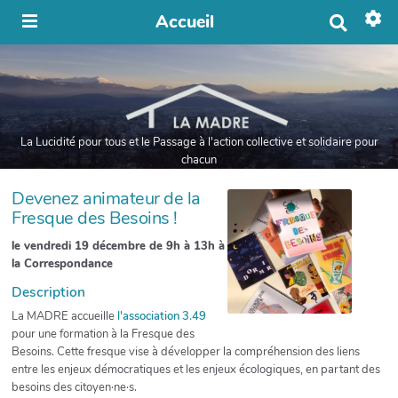
Accueil
R
e
c
h
e
r
c
h
La Lucidité pour tous et le Passage à l'action collective et solidaire pour
e
chacun
r
Devenez animateur de la
Fresque des Besoins !
le vendredi 19 décembre de 9h à 13h à
la Correspondance
Description
La MADRE accueille
l'association 3.49
pour une formation à la Fresque des
Besoins. Cette fresque vise à développer la compréhension des liens
entre les enjeux démocratiques et les enjeux écologiques, en partant des
besoins des citoyen·ne·s.