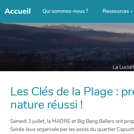
Accueil
Qui sommes-nous ?
Ressources
La Lucidi
Les Clés de la Plage : p
nature réussi !
Samedi 3 juillet, la MADRE et Big Bang Ballers ont prop
Soirée Jeux organisée par les assos du quartier Capuch