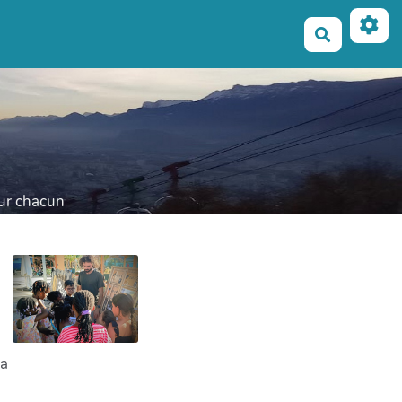
Recherche
our chacun
ga